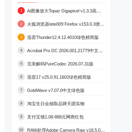
Ai图像放大Topaz Gigapixel v1.3.3高级版
1
火狐浏览器tete009 Firefox v153.0.3便携版
2
迅雷Thunder12.4.12.4010绿色精简版
3
Acrobat Pro DC 2026.001.21779中文直装版
4
完美解码PureCodec 2026.07.31版
5
迅雷17 v25.0.91.1602绿色精简版
6
GoldWave v7.07.0中文绿色版
7
淘宝生日会抽取品牌天团实物
8
支付宝领1.08-888元网商红包
9
RAW处理Adobe Camera Raw v18.5.0中文版
10