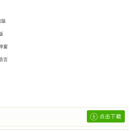
携版
版
弹窗
语言