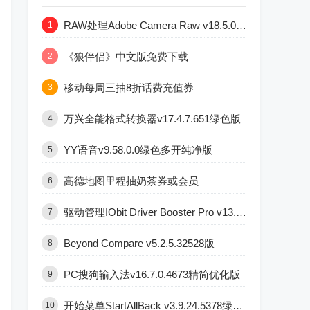
RAW处理Adobe Camera Raw v18.5.0中文版
1
《狼伴侣》中文版免费下载
2
移动每周三抽8折话费充值券
3
万兴全能格式转换器v17.4.7.651绿色版
4
YY语音v9.58.0.0绿色多开纯净版
5
高德地图里程抽奶茶券或会员
6
驱动管理IObit Driver Booster Pro v13.6.0.438便携版
7
Beyond Compare v5.2.5.32528版
8
PC搜狗输入法v16.7.0.4673精简优化版
9
开始菜单StartAllBack v3.9.24.5378绿色版
10