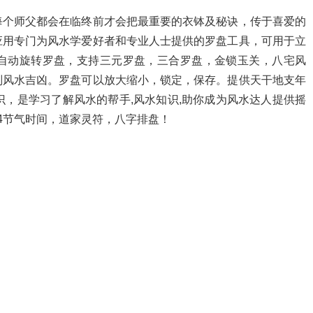
每个师父都会在临终前才会把最重要的衣钵及秘诀，传于喜爱的
应用专门为风水学爱好者和专业人士提供的罗盘工具，可用于立
自动旋转罗盘，支持三元罗盘，三合罗盘，金锁玉关，八宅风
别风水吉凶。罗盘可以放大缩小，锁定，保存。提供天干地支年
识，是学习了解风水的帮手,风水知识,助你成为风水达人提供摇
4节气时间，道家灵符，八字排盘！
。