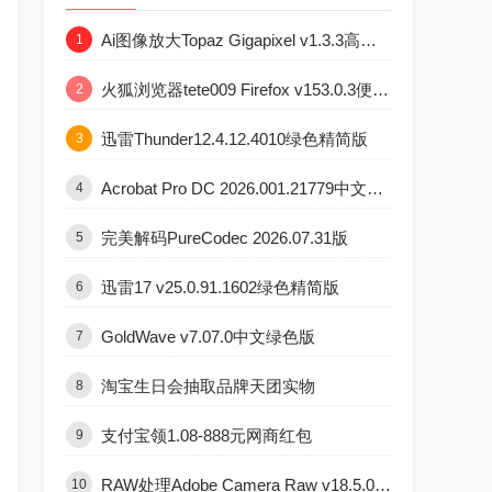
Ai图像放大Topaz Gigapixel v1.3.3高级版
1
火狐浏览器tete009 Firefox v153.0.3便携版
2
迅雷Thunder12.4.12.4010绿色精简版
3
Acrobat Pro DC 2026.001.21779中文直装版
4
完美解码PureCodec 2026.07.31版
5
迅雷17 v25.0.91.1602绿色精简版
6
GoldWave v7.07.0中文绿色版
7
淘宝生日会抽取品牌天团实物
8
支付宝领1.08-888元网商红包
9
RAW处理Adobe Camera Raw v18.5.0中文版
10