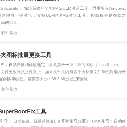
S Activator，简洁高效的全能KMS/OEM激活工具，适用所有Windows,
无需联网即可一键激活，支持UEFI的KMS激活工具。KMS服务是微软对
ce等产品的批量…
软件基地
文件夹图标批量更换工具
，自动扫描和修改选定目录及其子一级目录的图标（.ico 和 .exe），
标文件更改到父文件夹上，如果文件夹内有多个图标类文件则允许选择合
的则自动跳过。蓝奏云大小：38.3 M已经过安全软…
软件基地
perBootFix工具
I引导： 自动创建、挂载并修复ESP系统引导分区2：BIOS引导：自动修