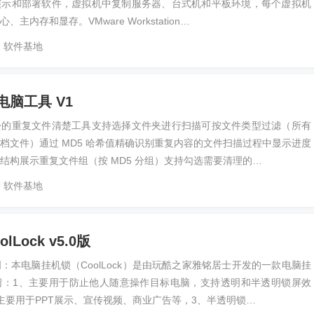
演示和部署软件，虚拟机中复制服务器、台式机和平板环境，每个虚拟机
主内存和显存。VMware Workstation…
软件基地
脑工具 V1
松的重复文件清楚工具支持选择文件夹进行扫描可按文件类型过滤（所有
档文件）通过 MD5 哈希值精确识别重复内容的文件扫描过程中显示进度
结构展示重复文件组（按 MD5 分组）支持勾选需要清理的…
软件基地
Lock v5.0版
：本电脑挂机锁（CoolLock）是由玩酷之家雅铭居士开发的一款电脑挂
绍：1、主要用于防止他人随意操作目标电脑，支持透明和半透明锁屏效
主要用于PPT展示、宣传视频、商业广告等，3、半透明锁…