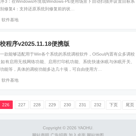
3：在Windows环境或Windows-PE使用场景下自动扫描并设置目标系
别修复4：支持还原系统到修复前的状…
软件基地
校程序v2025.11.18便携版
l是一款能够适配用于Win各个系统的系统调校软件，OlSoul内置有众多调校
，如有启用无线网络功能、启用打印机功能、系统快速休眠与休眠开关、
功能等，具体的调校功能多达几十项，可自由使用方…
软件基地
226
227
228
229
230
231
232
下页
尾页
Copyright © 2026 YAOHU.
网站声明
广告招商
加入桌面
网站地图