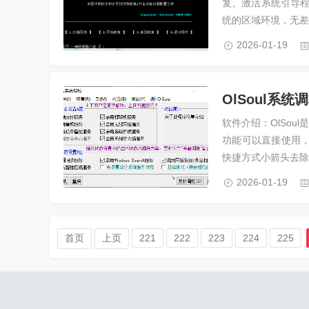
复、激活系统引导程序
统的区域环境，无差
2026-01-19
OlSoul系统调
软件介绍：OlSou
功能可以直接使用
快捷方式小箭头去除
2026-01-19
首页
上页
221
222
223
224
225