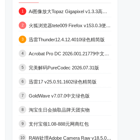
Ai图像放大Topaz Gigapixel v1.3.3高级版
1
火狐浏览器tete009 Firefox v153.0.3便携版
2
迅雷Thunder12.4.12.4010绿色精简版
3
Acrobat Pro DC 2026.001.21779中文直装版
4
完美解码PureCodec 2026.07.31版
5
迅雷17 v25.0.91.1602绿色精简版
6
GoldWave v7.07.0中文绿色版
7
淘宝生日会抽取品牌天团实物
8
支付宝领1.08-888元网商红包
9
RAW处理Adobe Camera Raw v18.5.0中文版
10