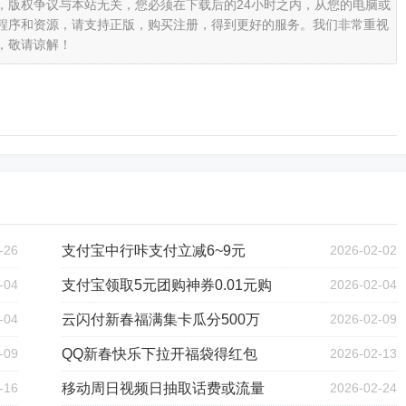
，版权争议与本站无关，您必须在下载后的24小时之内，从您的电脑或
程序和资源，请支持正版，购买注册，得到更好的服务。我们非常重视
，敬请谅解！
-26
支付宝中行咔支付立减6~9元
2026-02-02
-04
支付宝领取5元团购神券0.01元购
2026-02-04
-04
云闪付新春福满集卡瓜分500万
2026-02-09
-09
QQ新春快乐下拉开福袋得红包
2026-02-13
-16
移动周日视频日抽取话费或流量
2026-02-24