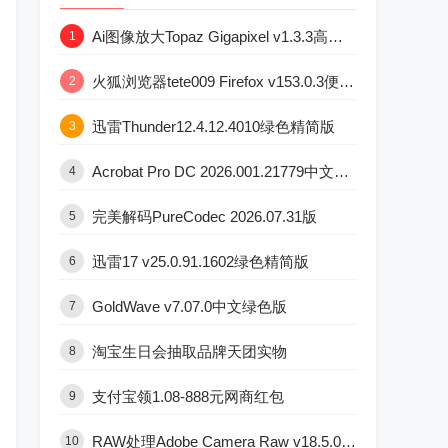
Ai图像放大Topaz Gigapixel v1.3.3高级版
1
火狐浏览器tete009 Firefox v153.0.3便携版
2
迅雷Thunder12.4.12.4010绿色精简版
3
Acrobat Pro DC 2026.001.21779中文直装版
4
完美解码PureCodec 2026.07.31版
5
迅雷17 v25.0.91.1602绿色精简版
6
GoldWave v7.07.0中文绿色版
7
淘宝生日会抽取品牌天团实物
8
支付宝领1.08-888元网商红包
9
RAW处理Adobe Camera Raw v18.5.0中文版
10