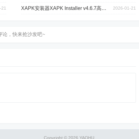
-21
XAPK安装器XAPK Installer v4.6.7高级版
2026-01-21
Copyright © 2026 YAOHU.