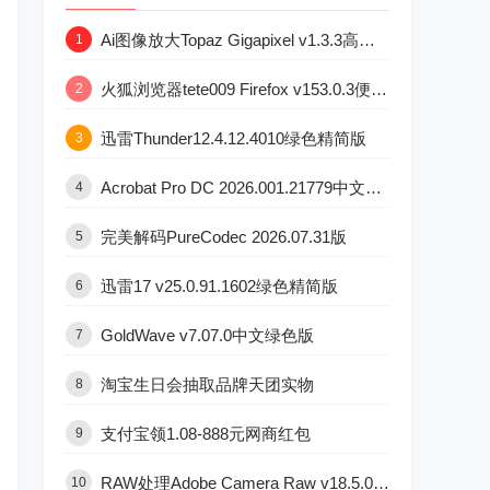
Ai图像放大Topaz Gigapixel v1.3.3高级版
1
火狐浏览器tete009 Firefox v153.0.3便携版
2
迅雷Thunder12.4.12.4010绿色精简版
3
Acrobat Pro DC 2026.001.21779中文直装版
4
完美解码PureCodec 2026.07.31版
5
迅雷17 v25.0.91.1602绿色精简版
6
GoldWave v7.07.0中文绿色版
7
淘宝生日会抽取品牌天团实物
8
支付宝领1.08-888元网商红包
9
RAW处理Adobe Camera Raw v18.5.0中文版
10