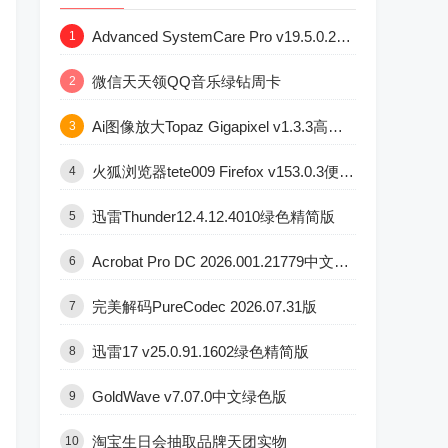
Advanced SystemCare Pro v19.5.0.227版
1
微信天天领QQ音乐绿钻周卡
2
Ai图像放大Topaz Gigapixel v1.3.3高级版
3
火狐浏览器tete009 Firefox v153.0.3便携版
4
迅雷Thunder12.4.12.4010绿色精简版
5
Acrobat Pro DC 2026.001.21779中文直装版
6
完美解码PureCodec 2026.07.31版
7
迅雷17 v25.0.91.1602绿色精简版
8
GoldWave v7.07.0中文绿色版
9
淘宝生日会抽取品牌天团实物
10