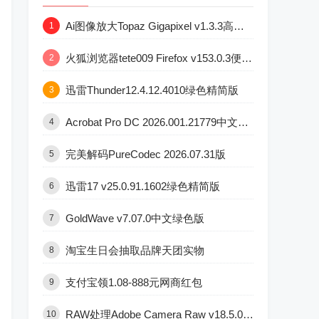
Ai图像放大Topaz Gigapixel v1.3.3高级版
1
火狐浏览器tete009 Firefox v153.0.3便携版
2
迅雷Thunder12.4.12.4010绿色精简版
3
Acrobat Pro DC 2026.001.21779中文直装版
4
完美解码PureCodec 2026.07.31版
5
迅雷17 v25.0.91.1602绿色精简版
6
GoldWave v7.07.0中文绿色版
7
淘宝生日会抽取品牌天团实物
8
支付宝领1.08-888元网商红包
9
RAW处理Adobe Camera Raw v18.5.0中文版
10