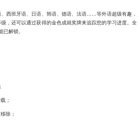
语、西班牙语、日语、韩语、德语、法语……等外语超级有趣，
等级，还可以通过获得的金色成就奖牌来追踪您的学习进度。全
能已解锁。
；
加载；
商被移除；