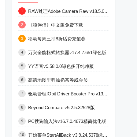
RAW处理Adobe Camera Raw v18.5.0中文版
1
《狼伴侣》中文版免费下载
2
移动每周三抽8折话费充值券
3
万兴全能格式转换器v17.4.7.651绿色版
4
YY语音v9.58.0.0绿色多开纯净版
5
高德地图里程抽奶茶券或会员
6
驱动管理IObit Driver Booster Pro v13.6.0.438便携版
7
Beyond Compare v5.2.5.32528版
8
PC搜狗输入法v16.7.0.4673精简优化版
9
开始菜单StartAllBack v3.9.24.5378绿色版
10