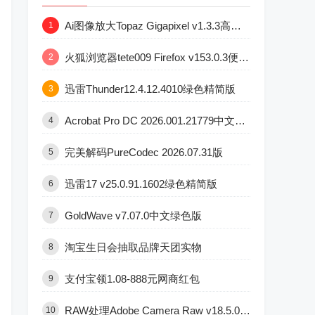
Ai图像放大Topaz Gigapixel v1.3.3高级版
1
火狐浏览器tete009 Firefox v153.0.3便携版
2
迅雷Thunder12.4.12.4010绿色精简版
3
Acrobat Pro DC 2026.001.21779中文直装版
4
完美解码PureCodec 2026.07.31版
5
迅雷17 v25.0.91.1602绿色精简版
6
GoldWave v7.07.0中文绿色版
7
淘宝生日会抽取品牌天团实物
8
支付宝领1.08-888元网商红包
9
RAW处理Adobe Camera Raw v18.5.0中文版
10