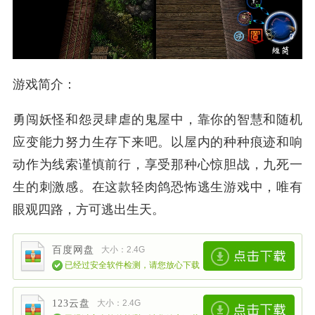
游戏简介：
勇闯妖怪和怨灵肆虐的鬼屋中，靠你的智慧和随机
应变能力努力生存下来吧。以屋内的种种痕迹和响
动作为线索谨慎前行，享受那种心惊胆战，九死一
生的刺激感。在这款轻肉鸽恐怖逃生游戏中，唯有
眼观四路，方可逃出生天。
百度网盘
大小：2.4G
已经过安全软件检测，请您放心下载
123云盘
大小：2.4G