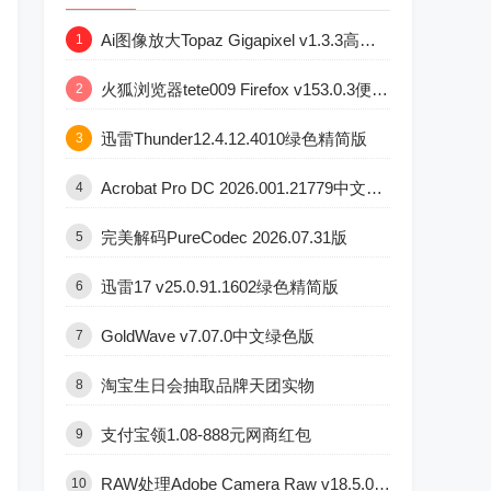
Ai图像放大Topaz Gigapixel v1.3.3高级版
1
火狐浏览器tete009 Firefox v153.0.3便携版
2
迅雷Thunder12.4.12.4010绿色精简版
3
Acrobat Pro DC 2026.001.21779中文直装版
4
完美解码PureCodec 2026.07.31版
5
迅雷17 v25.0.91.1602绿色精简版
6
GoldWave v7.07.0中文绿色版
7
淘宝生日会抽取品牌天团实物
8
支付宝领1.08-888元网商红包
9
RAW处理Adobe Camera Raw v18.5.0中文版
10