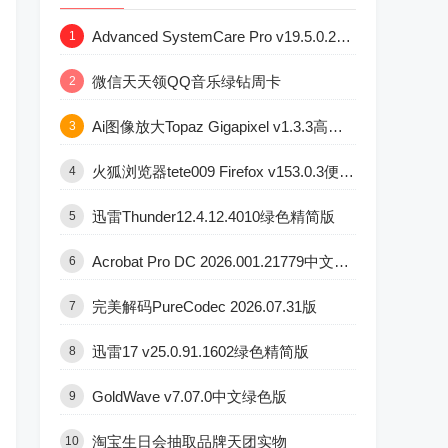
Advanced SystemCare Pro v19.5.0.227版
1
微信天天领QQ音乐绿钻周卡
2
Ai图像放大Topaz Gigapixel v1.3.3高级版
3
火狐浏览器tete009 Firefox v153.0.3便携版
4
迅雷Thunder12.4.12.4010绿色精简版
5
Acrobat Pro DC 2026.001.21779中文直装版
6
完美解码PureCodec 2026.07.31版
7
迅雷17 v25.0.91.1602绿色精简版
8
GoldWave v7.07.0中文绿色版
9
淘宝生日会抽取品牌天团实物
10