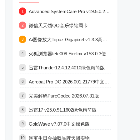
Advanced SystemCare Pro v19.5.0.227版
1
微信天天领QQ音乐绿钻周卡
2
Ai图像放大Topaz Gigapixel v1.3.3高级版
3
火狐浏览器tete009 Firefox v153.0.3便携版
4
迅雷Thunder12.4.12.4010绿色精简版
5
Acrobat Pro DC 2026.001.21779中文直装版
6
完美解码PureCodec 2026.07.31版
7
迅雷17 v25.0.91.1602绿色精简版
8
GoldWave v7.07.0中文绿色版
9
淘宝生日会抽取品牌天团实物
10