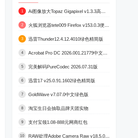
Ai图像放大Topaz Gigapixel v1.3.3高级版
1
火狐浏览器tete009 Firefox v153.0.3便携版
2
迅雷Thunder12.4.12.4010绿色精简版
3
Acrobat Pro DC 2026.001.21779中文直装版
4
完美解码PureCodec 2026.07.31版
5
迅雷17 v25.0.91.1602绿色精简版
6
GoldWave v7.07.0中文绿色版
7
淘宝生日会抽取品牌天团实物
8
支付宝领1.08-888元网商红包
9
RAW处理Adobe Camera Raw v18.5.0中文版
10